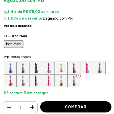
R$630,00
com
Pix
4
x de
R$175,00
sem juros
10% de desconto
pagando com Pix
Ver mais detalhes
COR:
Iron Mani
Iron Mani
Veja outras opções
Só restam
5
em estoque!