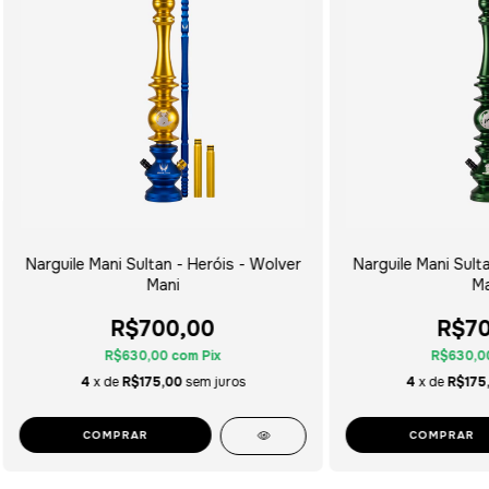
Narguile Mani Sultan - Heróis - Wolver
Narguile Mani Sult
Mani
Ma
R$700,00
R$70
R$630,00
com
Pix
R$630,0
4
x de
R$175,00
sem juros
4
x de
R$175
COMPRAR
COMPRAR