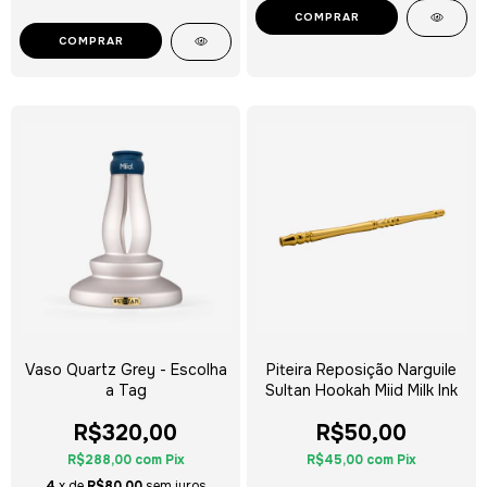
COMPRAR
COMPRAR
Vaso Quartz Grey - Escolha
Piteira Reposição Narguile
a Tag
Sultan Hookah Miid Milk Ink
R$320,00
R$50,00
R$288,00
com
Pix
R$45,00
com
Pix
4
x de
R$80,00
sem juros