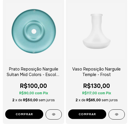
Prato Reposição Narguile
Vaso Reposição Narguile
Sultan Miid Colors - Escolha
Temple - Frost
a Cor
R$100,00
R$130,00
R$90,00
com
Pix
R$117,00
com
Pix
2
x de
R$50,00
sem juros
2
x de
R$65,00
sem juros
COMPRAR
COMPRAR