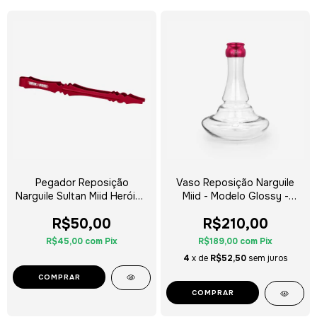
Pegador Reposição
Vaso Reposição Narguile
Narguile Sultan Miid Heróis -
Miid - Modelo Glossy -
Escolha a Cor
Escolha a Cor
R$50,00
R$210,00
R$45,00
com
Pix
R$189,00
com
Pix
4
x de
R$52,50
sem juros
COMPRAR
COMPRAR