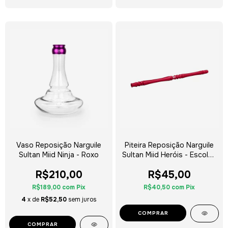
Vaso Reposição Narguile
Piteira Reposição Narguile
Sultan Miid Ninja - Roxo
Sultan Miid Heróis - Escolha
a Cor
R$210,00
R$45,00
R$189,00
com
Pix
R$40,50
com
Pix
4
x de
R$52,50
sem juros
COMPRAR