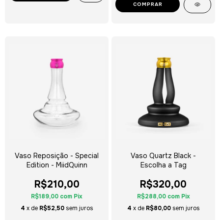
Vaso Reposição - Special
Vaso Quartz Black -
Edition - MiidQuinn
Escolha a Tag
R$210,00
R$320,00
R$189,00
com
Pix
R$288,00
com
Pix
4
x de
R$52,50
sem juros
4
x de
R$80,00
sem juros