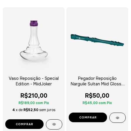
Vaso Reposição - Special
Pegador Reposição
Edition - MiidJoker
Narguile Sultan Miid Glossy
- Escolha a Cor
R$210,00
R$50,00
R$189,00
com
Pix
R$45,00
com
Pix
4
x de
R$52,50
sem juros
COMPRAR