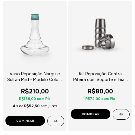
Vaso Reposição Narguile
Kit Reposição Contra
Sultan Miid - Modelo Colors
Piteira com Suporte e Imã -
- Escolha a Cor
Miid e Mani Sultan
R$210,00
R$80,00
R$189,00
com
Pix
R$72,00
com
Pix
4
x de
R$52,50
sem juros
COMPRAR