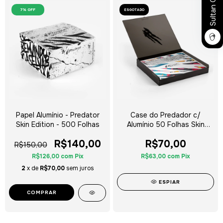
Sultan Club
7
% OFF
ESGOTADO
Papel Alumínio - Predator
Case do Predador c/
Skin Edition - 500 Folhas
Alumínio 50 Folhas Skin
Edition
R$140,00
R$70,00
R$150,00
R$126,00
com
Pix
R$63,00
com
Pix
2
x de
R$70,00
sem juros
ESPIAR