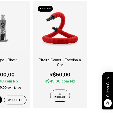
ESGOTADO
pe - Black
Piteira Gamer - Escolha a
Cor
00,00
R$50,00
Sultan Club
00
com
Pix
R$45,00
com
Pix
0,00
sem juros
ESPIAR
ESPIAR