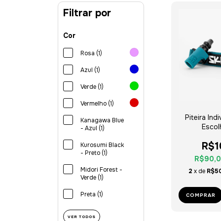
Filtrar por
Cor
Rosa (1)
Azul (1)
Verde (1)
Vermelho (1)
Piteira Ind
Kanagawa Blue
Escol
- Azul (1)
R$1
Kurosumi Black
- Preto (1)
R$90,
Midori Forest -
2
x de
R$50
Verde (1)
Preta (1)
COMPRAR
VER TODOS