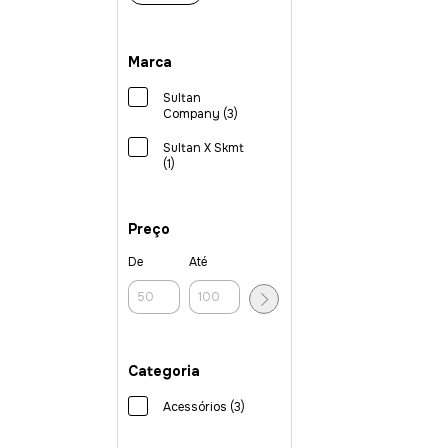
Marca
Sultan
Company (3)
Sultan X Skmt
(1)
Preço
De
Até
Categoria
Acessórios (3)