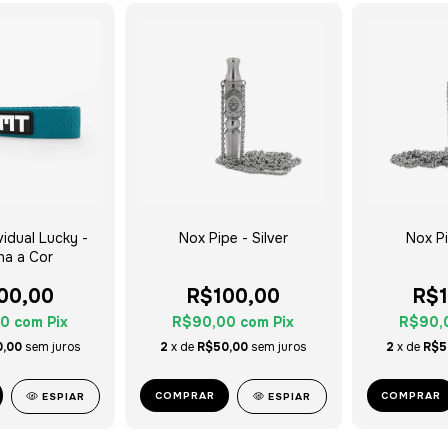
ividual Lucky -
Nox Pipe - Silver
Nox Pi
ha a Cor
00,00
R$100,00
R$1
00
com
Pix
R$90,00
com
Pix
R$90,
,00
sem juros
2
x de
R$50,00
sem juros
2
x de
R$5
COMPRAR
COMPRAR
ESPIAR
ESPIAR