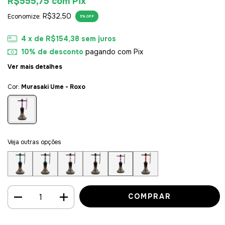
R$555,75
com
Pix
R$32,50
Economize:
5
% OFF
4
x de
R$154,38
sem juros
10% de desconto
pagando com Pix
Ver mais detalhes
Cor:
Murasaki Ume - Roxo
Veja outras opções