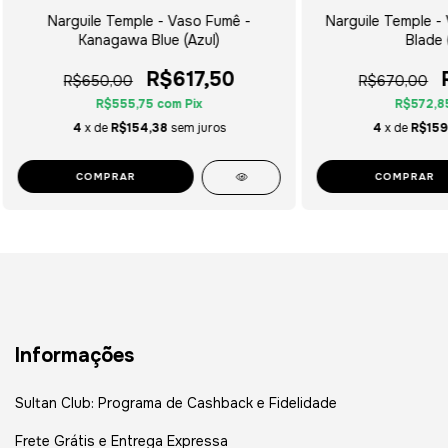
Narguile Temple - Vaso Fumê -
Narguile Temple - 
Kanagawa Blue (Azul)
Blade 
R$617,50
R$650,00
R$670,00
R$555,75
com
Pix
R$572,8
4
x de
R$154,38
sem juros
4
x de
R$159
COMPRAR
COMPRAR
Informações
Sultan Club: Programa de Cashback e Fidelidade
Frete Grátis e Entrega Expressa