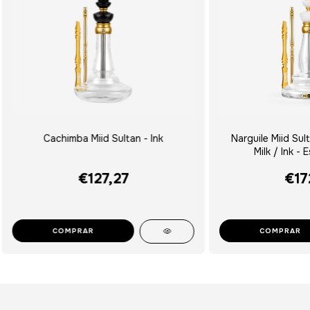
Cachimba Miid Sultan - Ink
Narguile Miid Sul
Milk / Ink - 
€127,27
€17
COMPRAR
COMPRAR