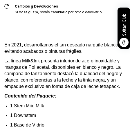
Cambios y Devoluciones
Si no te gusta, podés cambiarlo por otro o devolverlo.
Sultan Club
En
2021,
desarrollamos
el
tan
deseado
narguile
blanco
,
evitando acabados
o pinturas
frágiles
.
La línea
Milk&Ink
presenta interior de acero
inoxidable
y
mangas de
Poliacetal
,
disponibles
en
blanco
y negro.
La
campaña
de
lanzamiento
destacó
la
dualidad
del
negro y
blanco
,
con
referencias
a
la
leche
y
la
tinta negra,
y
un
empaque exclusivo
en
forma de
caja
de
leche
tetrapack
.
Contenido
del
Paquete:
1
Stem
Miid
Milk
1
Downstem
1 Base de
Vidrio