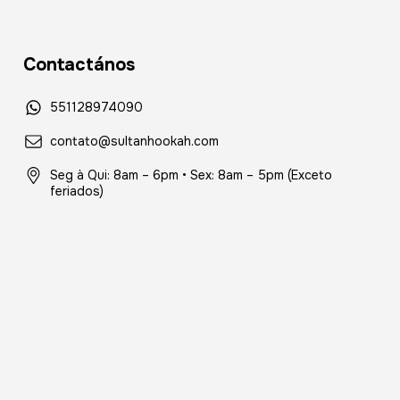
Contactános
551128974090
contato@sultanhookah.com
Seg à Qui: 8am – 6pm • Sex: 8am – 5pm (Exceto
feriados)