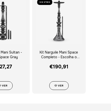
SIN STOCK
Mani Sultan -
Kit Narguile Mani Space
 Space Gray
Completo - Escolha o
Vaso
27,27
€190,91
VER
VER