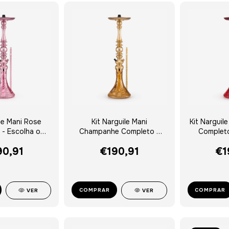
ile Mani Rose
Kit Narguile Mani
Kit Narguil
- Escolha o
Champanhe Completo -
Completo
aso
Escolha o Vaso
90,91
€190,91
€1
COMPRAR
COMPRAR
VER
VER