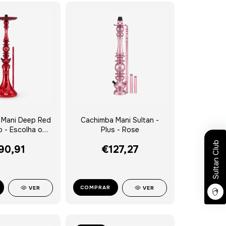
e Mani Deep Red
Cachimba Mani Sultan -
 - Escolha o
Plus - Rose
Vaso
Sultan Club
90,91
€127,27
COMPRAR
VER
VER