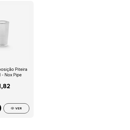
posição Piteira
l - Nox Pipe
1,82
VER