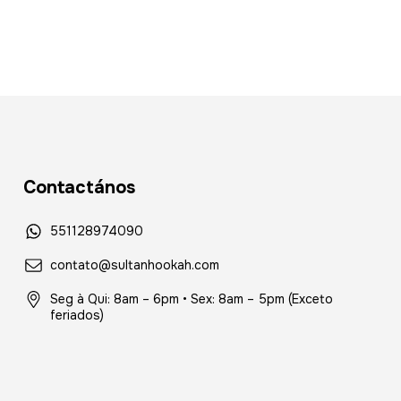
Contactános
551128974090
contato@sultanhookah.com
Seg à Qui: 8am – 6pm • Sex: 8am – 5pm (Exceto
feriados)