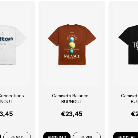
onnections -
Camiseta Balance -
Camiset
RNOUT
BURNOUT
BU
3,45
€23,45
€2
COMPRAR
COMPRAR
VER
VER