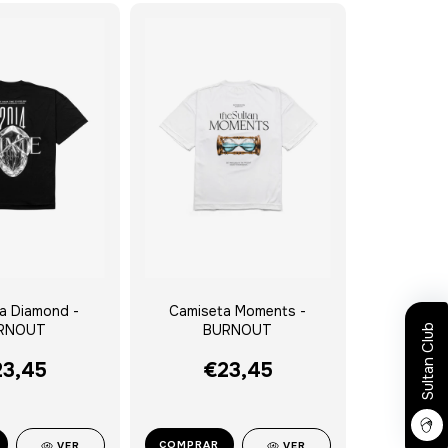
a Diamond -
Camiseta Moments -
RNOUT
BURNOUT
Sultan Club
3,45
€23,45
COMPRAR
VER
VER