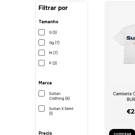
Filtrar por
Tamanho
G (3)
Gg (7)
M (7)
P (3)
Marca
Camiseta C
Sultan
Clothing (6)
BU
Sultan X Skmt
€2
(1)
Precio
COMPRAR