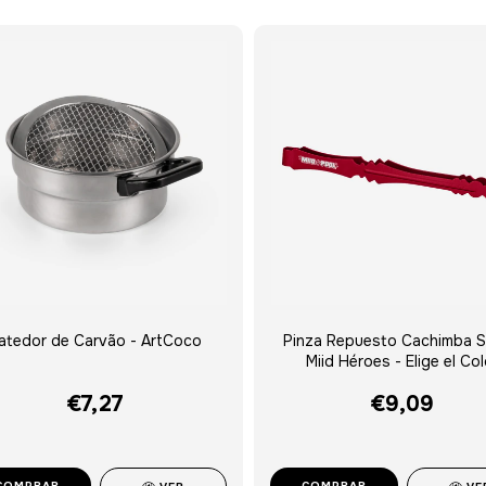
atedor de Carvão - ArtCoco
Pinza Repuesto Cachimba S
Miid Héroes - Elige el Col
€7,27
€9,09
COMPRAR