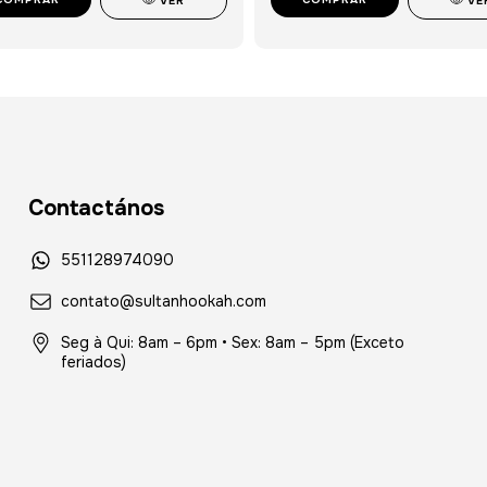
VER
VE
Contactános
551128974090
contato@sultanhookah.com
Seg à Qui: 8am – 6pm • Sex: 8am – 5pm (Exceto
feriados)