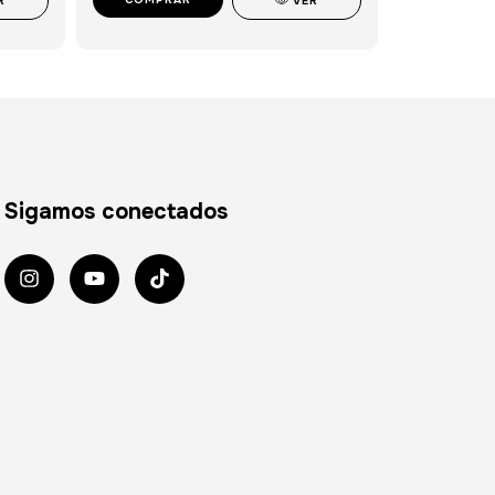
R
VER
Sigamos conectados