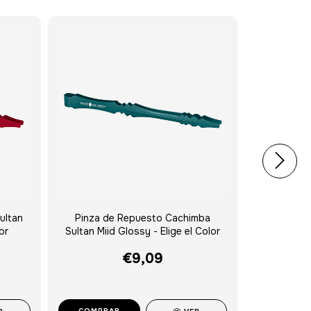
ultan
Pinza de Repuesto Cachimba
Pegador 
or
Sultan Miid Glossy - Elige el Color
€9,09
COMPRAR
COMPRA