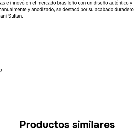
las
e
innovó
en
el
mercado
brasileño
con
un
diseño
auténtico
y
anualmente y anodizado, se
destacó
por
su
acabado
duradero
ani Sultan.
o
Productos similares