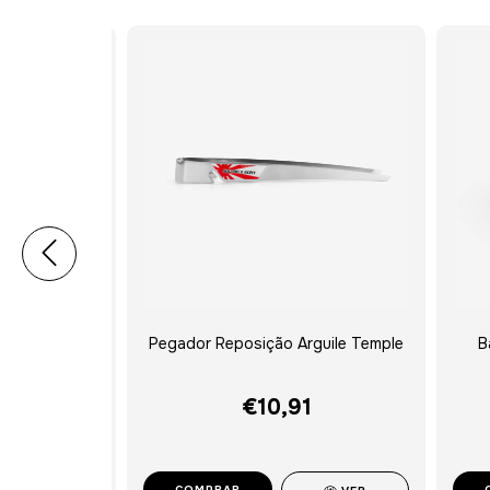
 Narguile
Pegador Reposição Arguile Temple
B
 Milk Ink
€10,91
COMPRAR