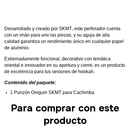
Desarrollado
y
creado
por SKMT, este
per
f
orador
cuenta
con
un
imán
para unir
las
piezas
, y
su
aguja
de alta
ca
lidad
garantiza
un
rendimiento
único
en
cualquier
papel
de
aluminio
.
Extremadamente
f
uncional, decorativo
con
temáti
ca
oriental e
innovador
en
su
apertura y
cierre
, es
un
producto
de
excelencia
para
tus
sesiones
de
hookah
.
Contenido
del
paquete:
1 Punzón
Oniguiri SKMT para Cachimba
Para comprar con este
producto