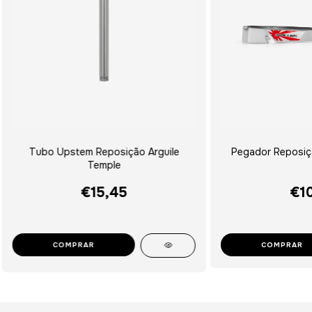
Tubo Upstem Reposição Arguile
Pegador Reposiçã
Temple
€15,45
€10
COMPRAR