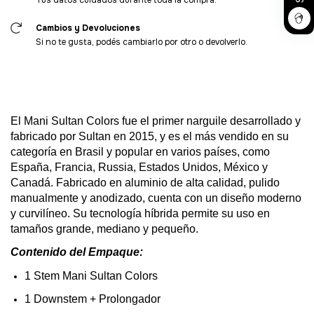
Tus datos cuidados durante toda la compra.
Cambios y Devoluciones
Si no te gusta, podés cambiarlo por otro o devolverlo.
El Mani Sultan
Colors
fue
el
primer
narguile
desarrollado
y
fabricado por Sultan
en
2015, y es
el
más vendido
en
su
categoría
en
Brasil y popular
en
varios
países, como
España
, Francia,
Russia
, Estados Unidos, México y
Canadá. Fabricado
en
aluminio
de alta
calidad
,
pulido
manualmente y anodizado,
cuenta
con
un
diseño
moderno
y curvilíneo.
Su
tecnología
híbrida permite
su
uso
en
tamaños
grande, mediano y
pequeño
.
Contenido
del
Empaque:
1 Stem
Mani Sultan
Colors
1
Downstem
+ Prolongador