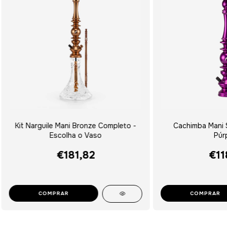
Kit Narguile Mani Bronze Completo -
Cachimba Mani S
Escolha o Vaso
Púr
€181,82
€11
COMPRAR
COMPRAR